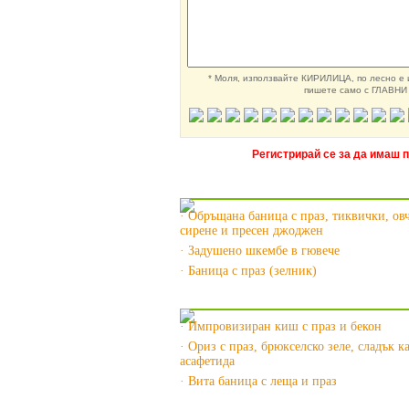
* Моля, използвайте КИРИЛИЦА, по лесно е и
пишете само с ГЛАВНИ 
Регистрирай се за да имаш 
Още за Рецепти за Петковден 
· Обръщана баница с праз, тиквички, ов
сирене и пресен джоджен
· Задушено шкембе в гювече
· Баница с праз (зелник)
Още за Рецепти с праз »
· Импровизиран киш с праз и бекон
· Ориз с праз, брюкселско зеле, сладък к
асафетида
· Вита баница с леща и праз