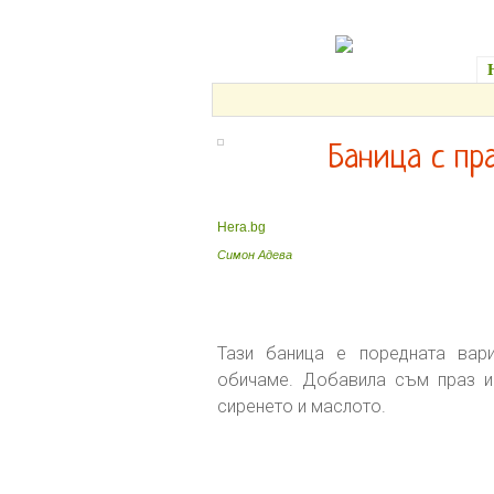
Баница с пр
Hera.bg
Симон Адева
Тази баница е поредната вари
обичаме. Добавила съм праз и 
сиренето и маслото.