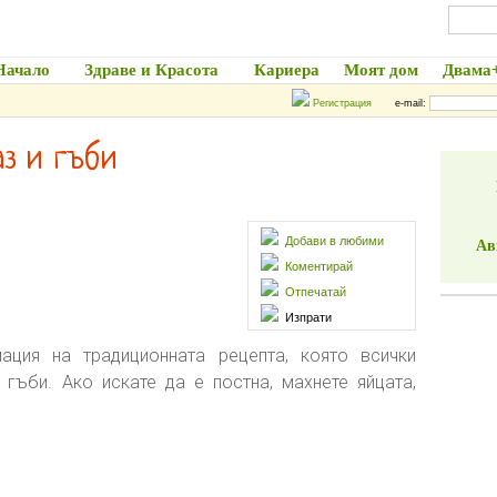
Начало
Здраве и Красота
Кариера
Моят дом
Двама
Регистрация
e-mail:
аз и гъби
Добави в любими
Ав
Коментирай
Отпечатай
Изпрати
ация на традиционната рецепта, която всички
гъби. Ако искате да е постна, махнете яйцата,