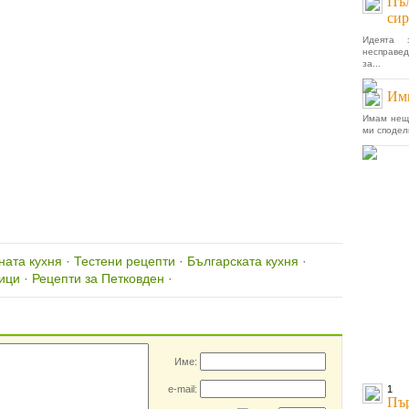
Пъл
сир
Идеята 
несправед
за...
Имп
Имам нещо
ми сподел
ната кухня
·
Тестени рецепти
·
Българската кухня
·
ици
·
Рецепти за Петковден
·
Вашият коментар
Име:
e-mail:
1
Пър