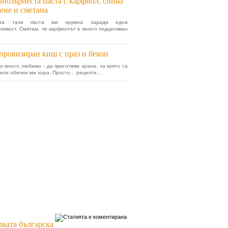
нозърнеста паста с карфиол, синьо
ене и сметана
за тази паста ми хрумна заради една
ливост. Смятам, че карфиолът е много подценяван
ровизиран киш с праз и бекон
 много любимо - да приготвям храна, за която са
или обични ми хора. Просто... рецепти...
вата българска