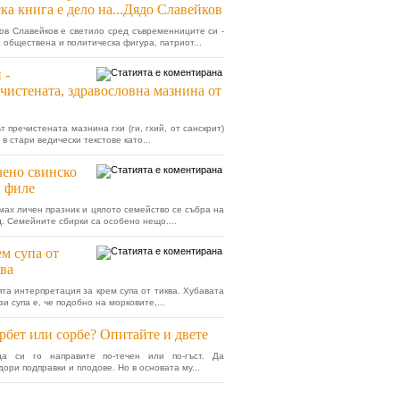
ка книга е дело на...Дядо Славейков
ов Славейков е светило сред съвременниците си -
 обществена и политическа фигура, патриот...
 -
чистената, здравословна мазнина от
т пречистената мазнина гхи (ги, гхий, от санскрит)
 в стари ведически текстове като...
ено свинско
 филе
мах личен празник и цялото семейство се събра на
д. Семейните сбирки са особено нещо....
м супа от
ва
ята интерпретация за крем супа от тиква. Хубавата
зи супа е, че подобно на морковите,...
бет или сорбе? Опитайте и двете
а си го направите по-течен или по-гъст. Да
ори подправки и плодове. Но в основата му...