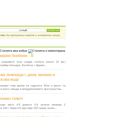
ирай се за новости
няма да пропускаш новите и интересни неща
от Кулинария »
ашни бонбони - II
 направите тези сладки топчета (около 15 бр.)
 трябва блендер. Бонбони с фурми...
жа лимонада с диня, малини и
осова вода
ожават това време на годината. Юли и август са
 в които някъде в междублоковите пространства...
нешки гювеч
ешко месо 4-5 домата 3-4 зелени пиперки 2
а 150 г бамя 4-5 картофа 150 грама зелен...