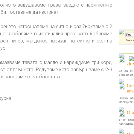
 олиото задушаваме праза, заедно с наситнените
би - оставяме да изстинат.
иренето натрошаваме на ситно и разбъркваме с 2
Абон
йца. Добавяме в изстиналия праз, като добавяме
ерен пипер, магданоз нарязан на ситно и сол на
Така 
ус.
Още 
амазваме тавата с масло и нареждаме три кори,
Дом
аст от плънката. Редуваме като завършваме с 2-3
За да си
отново ви
 и заливаме с тях баницата.
Све
кок
фурна.
Всички об
месеците,
Ов
1 кг овн
патладжан