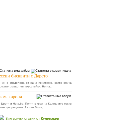
сени бисквити с Дарето
 ми е споделена от една приятелка, която обича
сякакви завъртяни вкусотийки. Но на...
ломакарона
 Цвети и Hera.bg, Почти в края на Коледните пости
ам две рецепти. Аз съм Галка,...
Виж всички статии от
Кулинария