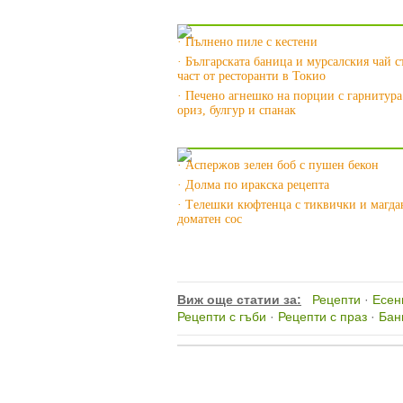
Още за Българската кухня »
· Пълнено пиле с кестени
· Българската баница и мурсалския чай с
част от ресторанти в Токио
· Печено агнешко на порции с гарнитура
ориз, булгур и спанак
Още за Есенната кухня »
· Аспержов зелен боб с пушен бекон
· Долма по иракска рецепта
· Tелешки кюфтенца с тиквички и магда
доматен сос
Виж още статии за:
Рецепти
·
Есен
Рецепти с гъби
·
Рецепти с праз
·
Бан