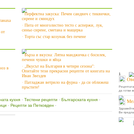
Още за Тестени рецепти »
· Перфектна закуска: Печен сандвич с тиквички,
сирене и сминдух
танаха
· Пита от многолистно тесто с аспержи, лук,
синьо сирене, сметана и мащерка
 от
· Торта със стар козунак без печене
Още за Рецепти »
· Бърза и вкусна: Лятна манджичка с босилек,
печени чушки и яйца
· „Вкусът на България в четири сезона“:
ноз в
Опитайте тези прекрасни рецепти от книгата на
1
Иван Звездев
Ове
· Патладжан ветрило на фурна - да си оближеш
пръстите!
Рецептата
да готви в
ната кухня
·
Тестени рецепти
·
Българската кухня
·
Ме
ици
·
Рецепти за Петковден
·
Здравейте
Ви предлаг