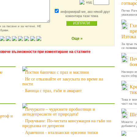
код:
готварс
Петко Рач
информирай ме, ако някой друг
уважавана
коментира тази тема
Гхи
 за писане и за четене. НЕ
букви.
пре
Изтока
Още »
За пръв пъ
се появява
повече възможности при коментиране на статиите
Печ
»
Още за Баници »
бон
че
· Постни банички с праз и маслини
Наскоро и
късен обя
· Не се отказвайте от закуската по време на
пости
Кре
· Баница с праз, гъби и амарант
тик
Още за Рецепти с гъби »
Това е мо
част на та
· Печурките – чудесните пробиотици и
антидепресанти от природата!
Шер
артоф и
· Проучване: По-честата консумация на гъби ни
Можете д
предпазва от депресия
добавите д
· Аранчини - италиански оризови топки