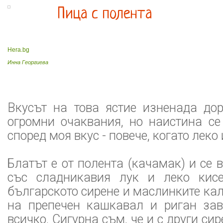
Пица с полента
Hera.bg
Инна Георгиева
Вкусът на това ястие изненада до
огромни очаквания, но наистина се
според моя вкус - повече, когато леко 
Блатът е от полента (качамак) и се 
със сладникавия лук и леко кис
българското сирене и маслинките ка
на препечен кашкавал и риган за
всичко. Сигурна съм, че и с други си