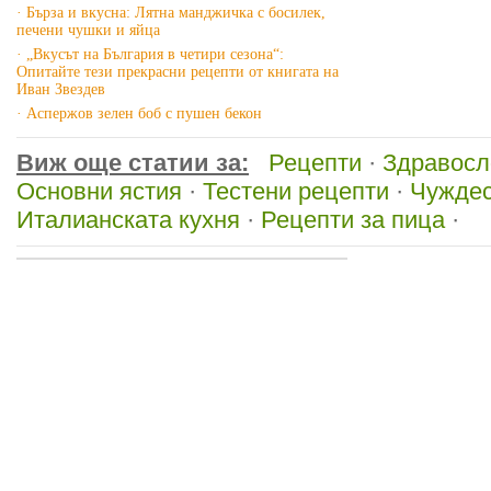
· Бърза и вкусна: Лятна манджичка с босилек,
печени чушки и яйца
· „Вкусът на България в четири сезона“:
Опитайте тези прекрасни рецепти от книгата на
Иван Звездев
· Аспержов зелен боб с пушен бекон
Виж още статии за:
Рецепти
·
Здравосл
Основни ястия
·
Тестени рецепти
·
Чуждес
Италианската кухня
·
Рецепти за пица
·