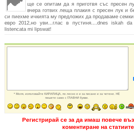
ще се опитам да я приготвя със пресен лу
вчера готвих леща плакия с пресен лук и б
си пиехме ичкията му предложих да продаваме семки
евро 2012,но уви...глас в пустиня....dnes iskah da
listencata mi lipswat!
* Моля, използвайте КИРИЛИЦА, по лесно е и за писане и за четене. НЕ
пишете само с ГЛАВНИ букви.
Регистрирай се за да имаш повече въ
коментиране на статиите