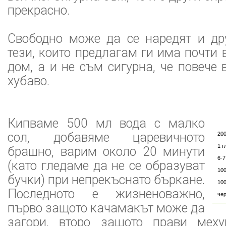
прекрасно.
Свободно може да се наредят и дру
тези, които предлагам ги има почти 
дом, а и не съм сигурна, че повече 
хубаво.
Кипваме 500 мл вода с малко
сол, добавяме царевичното
20
1 г
брашно, варим около 20 минути
6-
(като гледаме да не се образуват
100
бучки) при непрекъснато бъркане.
10
Последното е жизненоважно,
чер
първо защото качамакът може да
загори, второ защото прави меху