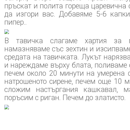
пръскат и полита гореща царевична 
да изгори вас. Добавяме 5-6 капки
пипер..
В тавичка слагаме хартия за п
намазняваме със зехтин и изсипваме
средата на тавичката. Лукът наряз
и нареждаме върху блата, поливаме 
печем около 20 минути на умерена 
натрошеното сирене, печем още 10 м
сложим настъргания кашкавал, м
поръсим с риган. Печем до златисто.