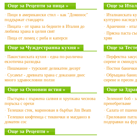
Още за Рецепти за пица »
Още за Итал
· Пици в американски стил – как "Доминос"
· Италианската к
поддържат стандарта
културно наслед
· Пицата - от храна за бедните в Италия до
· Аранчини - ита
любима храна в целия свят
· Прясна паста с
· Пица от лимец с риба и каперси
хрян
Още за Чуждестранна кухня »
Още за Тест
· Пакистанската кухня - една по-различна
· Перфектна заку
екзотична разходка
сирене и сминдух
· Пишмание - турският деликатен десерт
· Постни банички
· Сусамът - древната храна с доказани днес
· Обръщана баниц
много здравословни ползи
сирене и пресен
Още за Основни ястия »
Още за Здра
· Пъстърва с пържена салвия и хрупкава чеснова
· Зеленият боб - 
поръска с орехи
пренебрегваме
· Телешки стек, маринован в бърбън Jim Beam
· Салата от пшен
· Tелешки кюфтенца с тиквички и магданоз в
· Гриловани патл
доматен сос
подправки на фу
Още за Рецепти »