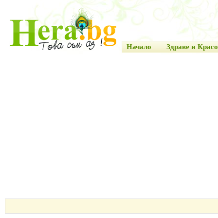
Начало
Здраве и Красо