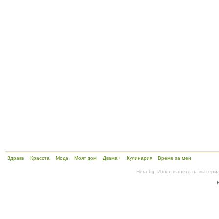
Здраве
Красота
Мода
Моят дом
Двама+
Кулинария
Време за мен
Hera.bg. Използването на матери