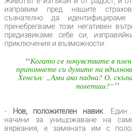
Животът е изтъкан и от радост, и от
изправим пред нашите страхов
съзнателно да идентифицираме
пренебрегваме този негативен вът
предизвикаме себе си, изправяй
приключения и възможности.
“
Когато се почувствате в плен
припомнете си думите на вдъхно
Хенсън: „Ами ако падна? О, скъпа
”
полетиш?“
-
Нов, положителен навик
. Един
начини за унищожаване на само
вярвания, е замяната им с поло