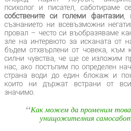
психолог и писател, саботираме 
собствените си големи фантазии
,
съзнанието ни всевъзможни негати
провал – често си въобразяваме ка
зле на интервюто за исканата от н
бъдем отхвърлени от човека, към 
силни чувства, че ще се изложим п
нас, ако постъпим по определен нач
страна води до един блокаж и поя
които ни държат встрани от вси
значимо.
“
Как можем да променим това 
унищожителния самосаб