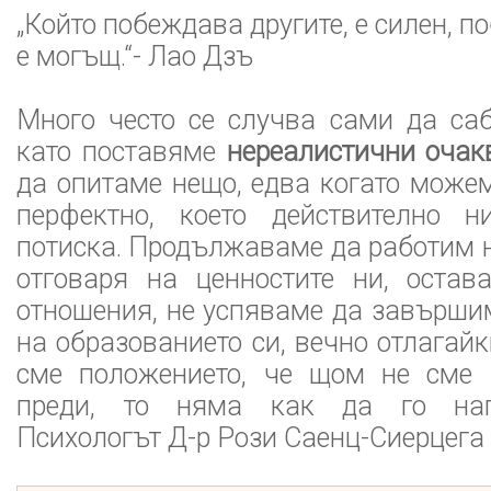
„Който побеждава другите, е силен, по
е могъщ.“- Лао Дзъ
Много често се случва сами да са
като поставяме
нереалистични очак
да опитаме нещо, едва когато може
перфектно, което действително 
потиска. Продължаваме да работим н
отговаря на ценностите ни, остав
отношения, не успяваме да завърши
на образованието си, вечно отлагай
сме положението, че щом не сме
преди, то няма как да го нап
Психологът Д-р Рози Саенц-Сиерцега 