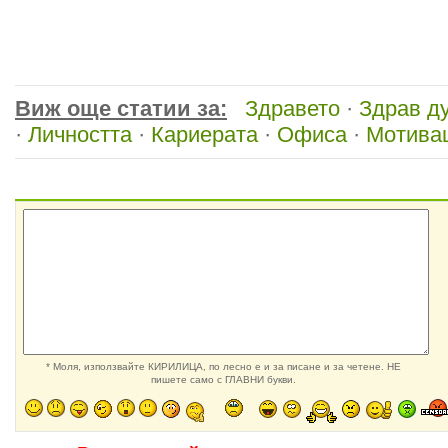
Виж още статии за:
Здравето
·
Здрав д
·
Личността
·
Кариерата
·
Офиса
·
Мотива
* Моля, използвайте КИРИЛИЦА, по лесно е и за писане и за четене. НЕ
пишете само с ГЛАВНИ букви.