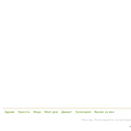
Здраве
Красота
Мода
Моят дом
Двама+
Кулинария
Време за мен
Hera.bg. Използването на матери