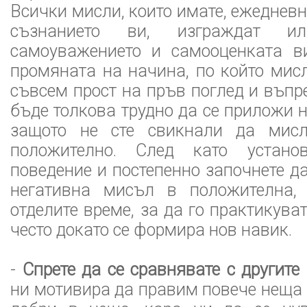
Всички мисли, които имате, ежеднев
съзнанието ви, изграждат и
самоуважението и самооценката в
промяната на начина, по който мисл
съвсем прост на пръв поглед и въпр
бъде толкова трудно да се приложи 
защото не сте свикнали да мисл
положително. След като устано
поведение и постепенно започнете д
негативна мисъл в положителна,
отделите време, за да го практикув
често докато се формира нов навик.
-
Спрете да се сравнявате с другите
ни мотивира да правим повече неща 