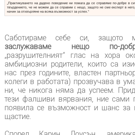
„Практикуването на дадено поведение ни помага да се справяме по-добре в сит
твърдението, че не можем да се справим с нещо, защото не сме експерт в него,
начин за отхвърляне на всяка възможност за успех.“
Саботираме себе си, защото
заслужаваме нещо по-добр
„разрушителният“ глас на хора ок
амбициозни родители, които са из
нас през годините, властен партньо
колеги в работата) прозвучава в ум
ни, че никога няма да успеем. Пр
тези фалшиви вярвания, ние сами 
появила се възможност и шанс за 
щастие.
Според Карин Лоусън, америка