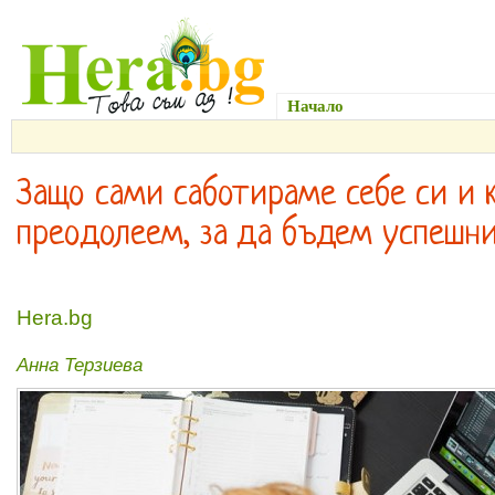
Начало
Здраве и Красо
Защо сами саботираме себе си и к
преодолеем, за да бъдем успешн
Hera.bg
Анна Терзиева