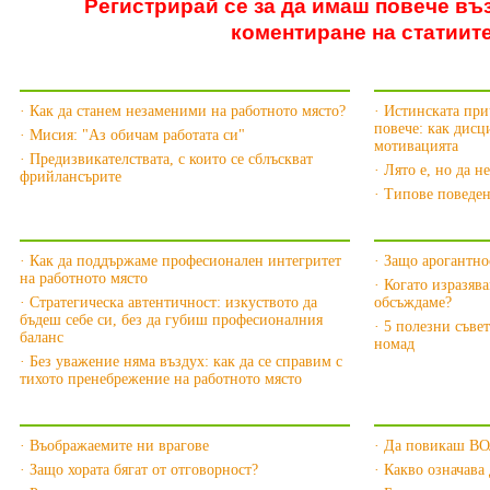
Регистрирай се за да имаш повече въ
коментиране на статиит
Още за имидж »
Още за Мот
· Как да станем незаменими на работното място?
· Истинската при
повече: как дис
· Мисия: "Аз обичам работата си"
мотивацията
· Предизвикателствата, с които се сблъскват
· Лято е, но да н
фрийлансърите
· Типове поведен
Още за Офиса »
Още за Кари
· Как да поддържаме професионален интегритет
· Защо арогантно
на работното място
· Когато изразяв
· Стратегическа автентичност: изкуството да
обсъждаме?
бъдеш себе си, без да губиш професионалния
· 5 полезни съве
баланс
номад
· Без уважение няма въздух: как да се справим с
тихото пренебрежение на работното място
Още за Личността »
Още за Наш
· Въображаемите ни врагове
· Да повикаш В
· Защо хората бягат от отговорност?
· Какво означава