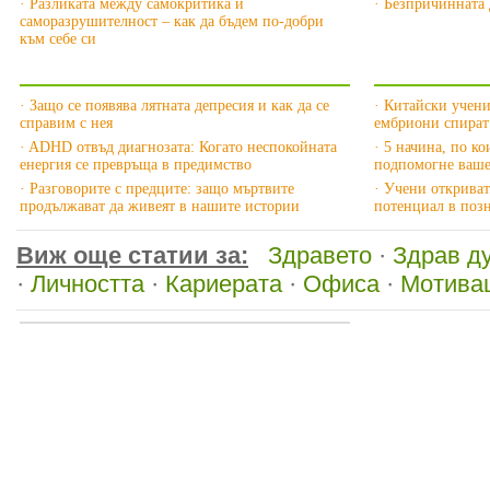
· Разликата между самокритика и
· Безпричинната 
саморазрушителност – как да бъдем по-добри
към себе си
Още за Здрав дух »
Още за Здра
· Защо се появява лятната депресия и как да се
· Китайски учен
справим с нея
ембриони спират 
· ADHD отвъд диагнозата: Когато неспокойната
· 5 начина, по ко
енергия се превръща в предимство
подпомогне ваше
· Разговорите с предците: защо мъртвите
· Учени открива
продължават да живеят в нашите истории
потенциал в позн
Виж още статии за:
Здравето
·
Здрав д
·
Личността
·
Кариерата
·
Офиса
·
Мотива