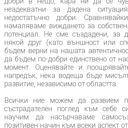
добри в нещо, кара ни да се чу
неадекватни за дадена ситуация
недостатъчно добри. Сравнявайк
намаляваме виждането за собствен
потенциал. Не сме създадени, за 
някой друг (като външност или сп
бъдем верни на нашата автентичнос
да бъдем по-добри единствено от на
момент. Оценявайте и поощрявайт
напредък, нека водеща бъде мисъл
развитие, независимо от областта.
Всички ние можем да развием по
състрадателен поглед към себе 
научим да насърчаваме самосъ
позитивен начин към всеки аспект о