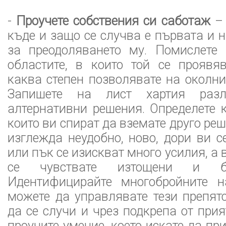
-
Проучете собствения си саботаж
– 
къде и защо се случва е първата и 
за преодоляването му. Помислете 
областите, в които той се проявя
каква степен позволявате на околни
Запишете на лист хартия раз
алтернативни решения. Определете к
които ви спират да вземате друго ре
изглежда неудобно, ново, дори ви с
или пък се изискват много усилия, а
се чувствате изтощени и бе
Идентифицирайте многобройните н
можете да управлявате тези препят
да се случи и чрез подкрепа от при
проучите умение, което искате да пр