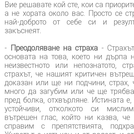
Вие решавате кой сте, кои са приорите
а не хората около вас. Просто се с
най-доброто от себе си и резул
закъснеят.
-
Преодоляване на страха
- Страхът
основата на това, което ни дърпа н
неизвестното или непознатото, ст
страхът, че нашият критичен вътре
доказан или ще ни подчини, страх,
много да загубим или че ще трябв
пред болка, отхвърляне. Истината е,
устойчиви, отколкото си мисли
вътрешен глас, който ни казва, ч
справим с препятствията, подхр