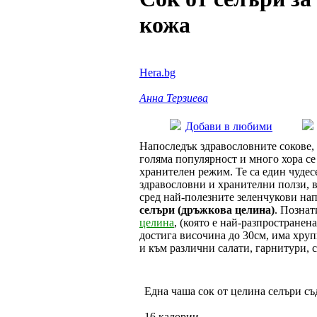
кожа
Hera.bg
Анна Терзиева
Добави в любими
Напоследък здравословните сокове,
голяма популярност и много хора се
хранителен режим. Те са един чудес
здравословни и хранителни ползи, 
сред най-полезните зеленчукови нап
селъри (дръжкова целина)
. Познат
целина
, (която е най-разпространен
достига височина до 30см, има хруп
и към различни салати, гарнитури, с
Една чаша сок от целина селъри съ
16 калории