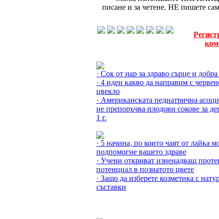
писане и за четене. НЕ пишете с
Регист
ком
Още за Соковете »
· Сок от нар за здраво сърце и добра
· 4 идеи какво да направим с червен
цвекло
· Американската педиатрична асоц
не препоръчва плодови сокове за де
1 г.
Още за Здраве от природата »
· 5 начина, по които чаят от лайка м
подпомогне вашето здраве
· Учени откриват изненадващ прот
потенциал в познатото цвете
· Защо да изберете козметика с нату
съставки
Още за Здравето »