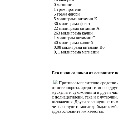
0 мазнини
1 грам протеин
5 грама фибри
5 милиграма витамин К
36 милиграма фолат
22 милиграма витамин А
263 милиграма калий
1 милиграм витамин С
40 милиграма калций
0,08 милиграма витамин В6
0, 1 милиграма магнезий
Ето и кои са някои от основните п
Противовъзпалително средство -
от остеопороза, артрит и много друг
мускулите, сухожилията и други част
с полиацетилени, така и с лутеолин
възпаления. Други зеленчуци като 
че зеленчуците могат да бъдат комб
здравословните им качества.