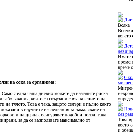
Още от
Диет
Всяка
Всички
когато 
Дете
левичар
Имате с
промен
време о
6 хр
олзи на сока за организма:
мигрен
Мигре
 Само с една чаша дневно можете да намалите риска
неврол
и заболявания, които са свързани с възпалението на
определ
и на тялото. Това е така, защото селъри е пълно както
Нова
, доказани в научните изследвания за намаляване на
без ра
моркови и пащърнак осигуряват подобни ползи, така
Това в
инирани, за да се възползвате максимално от
което 
и обеща