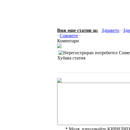
Виж още статии за:
Здравето
·
Здр
·
Соковете
·
Коментари
Симе
Хубава статия
* Моля, използвайте КИРИЛИЦА,