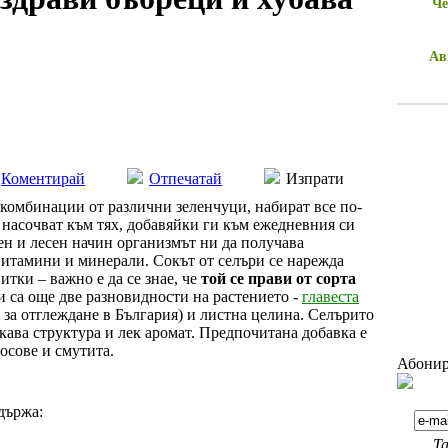
Че
Ав
Коментирай
Отпечатай
Изпрати
 комбинации от различни зеленчуци, набират все по-
 насочват към тях, добавяйки ги към ежедневния си
ен и лесен начин организмът ни да получава
витамини и минерали. Сокът от селъри се нарежда
итки – важно е да се знае, че
той се прави от сорта
и са още две разновидности на растението -
главеста
а за отглеждане в България) и листна целина. Селърито
кава структура и лек аромат. Предпочитана добавка е
осове и смутита.
Абонир
държа:
Та