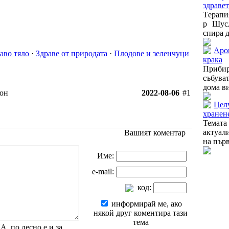
здраве
Tерапи
р Шусл
спира д
Аро
аво тяло
·
Здраве от природата
·
Плодове и зеленчуци
крака
Прибир
събува
дома ви
он
2022-08-06
#1
Цел
хранене
Темат
актуал
Вашият коментар
на първ
Име:
e-mail:
код:
информирай ме, ако
някой друг коментира тази
тема
 по лесно е и за