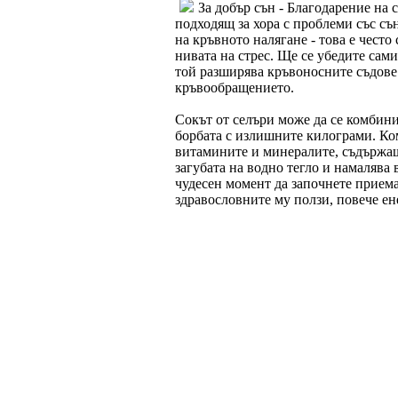
За добър сън - Благодарение на 
подходящ за хора с проблеми със съ
на кръвното налягане - това е чест
нивата на стрес. Ще се убедите сами
той разширява кръвоносните съдове 
кръвообращението.
Сокът от селъри може да се комбини
борбата с излишните килограми. Ком
витамините и минералите, съдържащ
загубата на водно тегло и намалява
чудесен момент да започнете приема
здравословните му ползи, повече е