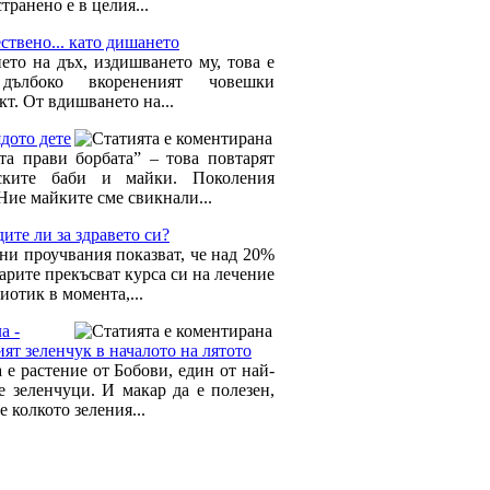
транено е в целия...
ствено... като дишането
ето на дъх, издишването му, това е
дълбоко вкорененият човешки
т. От вдишването на...
дото дете
та прави борбата” – това повтарят
рските баби и майки. Поколения
Ние майките сме свикнали...
ите ли за здравето си?
ни проучвания показват, че над 20%
арите прекъсват курса си на лечение
иотик в момента,...
а -
ят зеленчук в началото на лятото
 е растение от Бобови, един от най-
е зеленчуци. И макар да е полезен,
е колкото зеления...