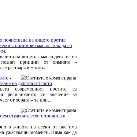
о почистване на лицето против
очки с рициново масло - как да го
им.
ването на лицето с масла действа на
 познат принцип от химията -
 се разтваря в масло....
ите -
тване на душата и тялото
ата съвременност постите са
ли религиозното си значение за
част от хората – те или...
нем студената есен с топлина в
рно в живота на всеки от нас има
на ужасяващи моменти. Няма как да