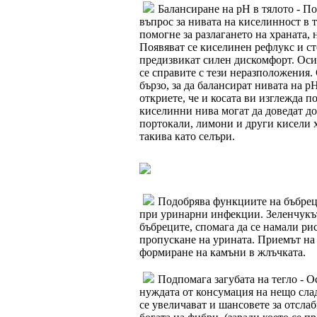
Балансиране на рН в тялото - По
въпрос за нивата на киселинност в т
помогне за разлагането на храната, 
Появяват се киселинен рефлукс и с
предизвикат силен дискомфорт. Оси
се справите с тези неразположения.
бързо, за да балансират нивата на 
откриете, че и косата ви изглежда п
киселинни нива могат да доведат до
портокали, лимони и други кисели х
такива като селъри.
Подобрява функциите на бъбрецит
при уринарни инфекции. Зеленчукът
бъбреците, спомага да се намали ри
пропускане на урината. Приемът на 
формиране на камъни в жлъчката.
Подпомага загубата на тегло - О
нуждата от консумация на нещо слад
се увеличават и шансовете за отслаб