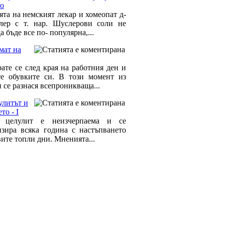
то
ята на немският лекар и хомеопат д-
ер с т. нар. Шуслерови соли не
а бъде все по- популярна,...
мат на
ате се след края на работния ден и
те обувките си. В този момент из
 се разнася всепроникваща...
улитът и
то - I
а целулит е неизчерпаема и се
изира всяка година с настъпването
ите топли дни. Мненията...