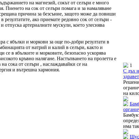
съдържанието на магнезий, сокът от селъри е много
ня. Пиенето на сок от селъри помага и за намаляване
о срещана причина за безсъние, защото може да повиши
 в резултатите, ако приемате редовно сок от селъри -
и отпуска артериалните мускули, което улеснява
ра с ябълки и моркови за още по-добри резултати в
бинацията от натрий и калий в селъри, както и
и се в ябълките и морковите, безопасно ускорява
 високото кръвно налягане. Настъпването на пролетта е
 на сока от селъри , наслаждавайки се на
1
нергия и вътрешна хармония.
С дъх н
здраве
Решен
ограни
на кило
Бамб
органи
Бамбук
опреде
има так
Шусл