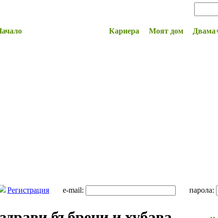
Начало
Здраве и Красота
Кариера
Моят дом
Двама
Регистрация
e-mail:
парола:
 здрави бъбреци и хубава