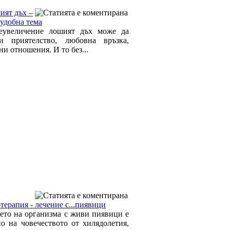
ият дъх –
еудобна тема
еувеличение лошият дъх може да
и приятелство, любовна връзка,
и отношения. И то без...
терапия - лечение с...пиявици
ето на организма с живи пиявици е
но на човечеството от хилядолетия,