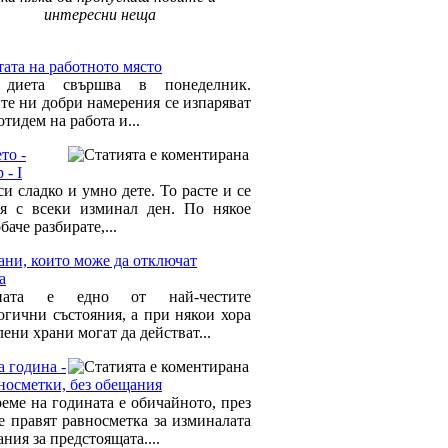
интересни неща
 Здраве »
ата на работното място
 диета свършва в понеделник.
те ни добри намерения се изпаряват
отидем на работа и...
то -
 - I
и сладко и умно дете. То расте и се
я с всеки изминал ден. По някое
баче разбирате,...
ани, които може да отключат
а
ната е едно от най-честите
огични състояния, а при някои хора
ени храни могат да действат...
 година -
вносметки, без обещания
реме на годината е обичайното, през
се правят равносметка за изминалата
ния за предстоящата....