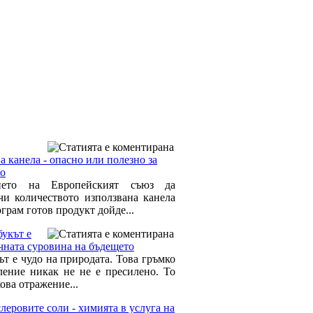
а канела - опасно или полезно за
то
ието на Европейският съюз да
чи количеството използвана канела
грам готов продукт дойде...
укът е
чната суровина на бъдещето
ът е чудо на природата. Това гръмко
ление никак не не е пресилено. То
ова отражение...
еровите соли - химията в услуга на