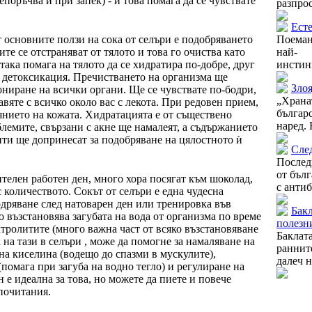
епоръчва и при запек) - и това помага да се чувствате
разпрос
Есте
т основните ползи на сока от селъри е подобряването
Поеман
те се отстраняват от тялото и това го очиства като
най- 
така помага на тялото да се хидратира по-добре, друг
инстинк
а детоксикация. Пречистването на организма ще
Злоя
ниране на всички органи. Ще се чувствате по-бодри,
„Храна
авяте с всичко около вас с лекота. При редовен прием,
бълга
янието на кожата. Хидратацията е от съществено
наред. 
блемите, свързани с акне ще намалеят, а съдържанието
ти ще допринесат за подобряване на цялостното ѝ
След
Послед
от бълг
ителен работен ден, много хора посягат към шоколад,
с антиб
 с количеството. Сокът от селъри е една чудесна
одряване след натоварен ден или тренировка във
Бакл
о възстановява загубата на вода от организма по време
полезни
ктролитите (много важна част от всяко възстановяване
Баклата
 на тази в селъри , може да помогне за намаляване на
раннит
на киселина (водещо до спазми в мускулите),
далеч н
помага при загуба на водно тегло) и регулиране на
 е идеална за това, но можете да пиете и повече
почитания.