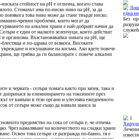
-ниската стойност на рН е отлична, когато става
Лош
ялото. Стомахът има по-ниско ниво на рН, за да
една н
но понякога това ниво може да стане твърде ниско.
Без пр
томашно-чревни проблеми, които могат да
разруш
гуряването на алкални храни е най-добрият начин да
служебн
 Селъри е един от малкото зеленчуци, които действат
рН в организма. Възстановявайки нивата на рН, ще
о-блестяща и по-здрава от всякога. Високите
 увреждане и изсушаване на косъма. Ако ядете повече
рани, ще трябва да ги балансирате с повече алкални
е и червата - селъри помага както при запек, така и
 допринася за елиминирането на токсините през
скът от камъни в тези органи и улеснява ежедневното
сок от селъри може също да намали шанса за
1
сновното предимство на сока от селъри е, че отнема
Хирудо
ко. Чрез намаляване на количеството на сладки храни
Лечени
ване. Освен това селъри се разгражда по-бавно, тя е
извест