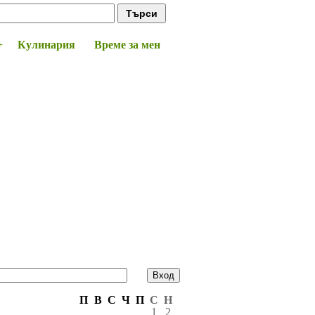
+
Кулинария
Време за мен
П
В
С
Ч
П
С
Н
1
2