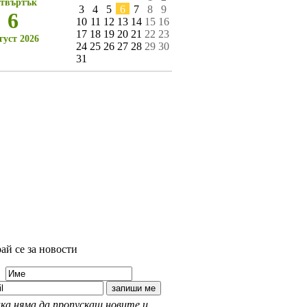
твъртък
3
4
5
6
7
8
9
6
10
11
12
13
14
15
16
17
18
19
20
21
22
23
густ 2026
24
25
26
27
28
29
30
31
ай се за новости
ка няма да пропускаш новите и