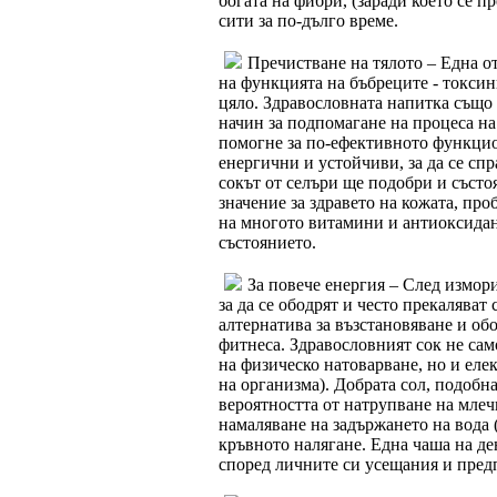
богата на фибри, (заради което се пр
сити за по-дълго време.
Пречистване на тялото – Една о
на функцията на бъбреците - токсини
цяло. Здравословната напитка също 
начин за подпомагане на процеса н
помогне за по-ефективното функцио
енергични и устойчиви, за да се спр
сокът от селъри ще подобри и състо
значение за здравето на кожата, про
на многото витамини и антиоксидан
състоянието.
За повече енергия – След измор
за да се ободрят и често прекаляват
алтернатива за възстановяване и об
фитнеса. Здравословният сок не сам
на физическо натоварване, но и еле
на организма). Добрата сол, подобна
вероятността от натрупване на млеч
намаляване на задържането на вода (
кръвното налягане. Една чаша на ден
според личните си усещания и пред