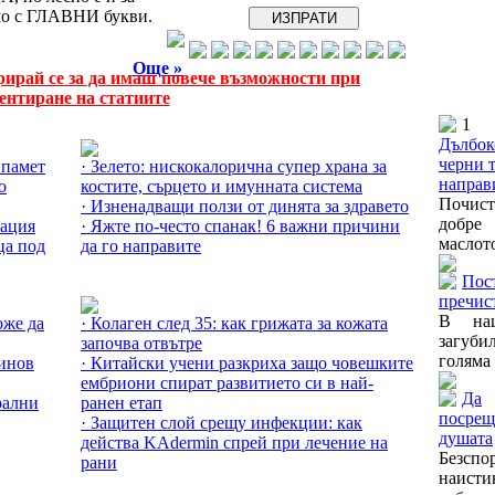
амо с ГЛАВНИ букви.
Още »
рирай се за да имаш повече възможности при
ентиране на статиите
1
Още за Плодове и зеленчуци »
Дълбок
черни т
 памет
· Зелето: нискокалорична супер храна за
направ
о
костите, сърцето и имунната система
Почист
· Изненадващи ползи от динята за здравето
добре
иация
· Яжте по-често спанак! 6 важни причини
маслото
ца под
да го направите
Пост
Още за Здраво тяло »
пречис
В наш
оже да
· Колаген след 35: как грижата за кожата
загуби
започва отвътре
голяма 
еинов
· Китайски учени разкриха защо човешките
ембриони спират развитието си в най-
Да
рални
ранен етап
посрещ
· Защитен слой срещу инфекции: как
душата
действа KAdermin спрей при лечение на
Безспо
рани
наисти