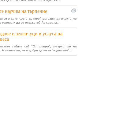
как да го търсите. Много хора чувстват...
се научим на търпение
ви се е да отидете до някой магазин, да видите, че
е голяма и да се откажете? Аз самата...
дове и зеленчуци в услуга на
иеса
 пазите зъбите си? "От сладко", сигурно ще ми
 А знаете ли, че е добре да не ги “подлагате”...