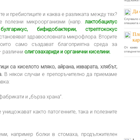
подскажат 
Да 
е и пребиотиците и каква е разликата между тях?
Случвало 
 полезни микроорганизми (напр.
лактобацилус
опашката 
улгарикус, бифидобактерии, стрептококус
Пло
ъзстановяват здравословната микрофлора. Вторите
кар
които само създават благоприятна среда за
От какво
– различни
олигозахариди и органични киселини.
отвърнете.
ици са киселото мляко, айрана, изварата, хлябът,
а.
В някои случаи е препоръчително да приемаме
вка:
фабрикати и „бърза храна”.
 унищожават както патогенните, така и полезните
ми, например болки в стомаха, продължителен