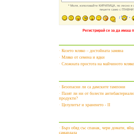
* Моля, използвайте КИРИЛИЦА, по лесно е и
пишете само с ГЛАВНИ 
Регистрирай се за да имаш 
Още за Млякото »
· Козето мляко – достойната замяна
· Мляко от семена и ядки
· Сложната простота на майчиното мляк
Още за Бактериите »
· Безопасни ли са дамските тампони
· Пазят ли ни от болести антибактериалн
продукти?
· Целулитът и храненето - II
Още за Млечните продукти »
· Бърз обяд със спанак, чери домати, яйц
самардала