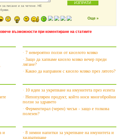
 за писане и за четене. НЕ
букви.
Още »
повече възможности при коментиране на статиите
Още за Киселото мляко »
· 7 невероятно ползи от киселото мляко
· Защо да хапваме кисело мляко вечер преди
лягане?
о
· Какво да направим с кисело мляко през лятото?
Още за Пробиотиците »
· 10 идеи за укрепване на имунитета през есента
ите
· Непопулярен продукт, който носи многобройни
ползи за здравето
· Ферментирал (черен) чесън - защо е толкова
полезен?
Още за Имунитетът »
а и
· 8 зимни напитки за укрепване на имунитета и
хидратиране