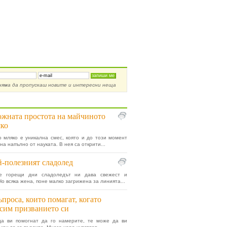
ирай се за новости
няма да пропускаш новите и интересни неща
от Здраве »
жната простота на майчиното
ко
 мляко е уникална смес, която и до този момент
на напълно от науката. В нея са открити...
-полезният сладолед
е горещи дни сладоледът ни дава свежест и
Но всяка жена, поне малко загрижена за линията...
ъпроса, които помагат, когато
сим призванието си
да ви помогнат да го намерите, те може да ви