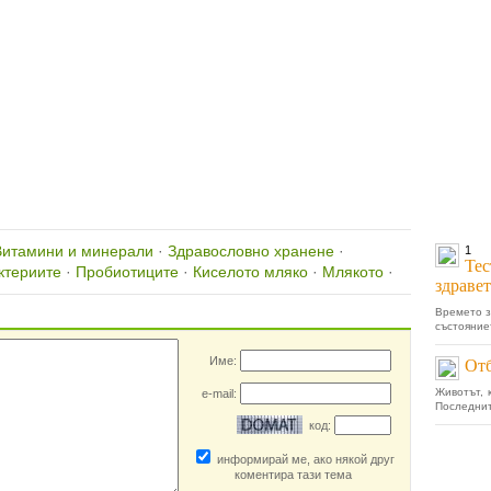
Витамини и минерали
·
Здравословно хранене
·
1
Тес
ктериите
·
Пробиотиците
·
Киселото мляко
·
Млякото
·
здравет
Вашият коментар
Времето з
състояниет
Име:
Отб
Животът, 
e-mail:
Последнит
код:
информирай ме, ако някой друг
коментира тази тема