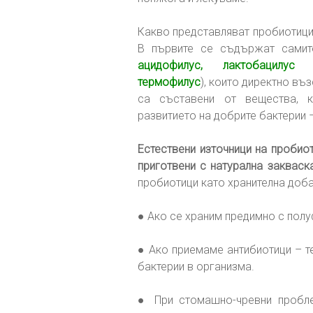
Какво представляват пробиотицит
В първите се съдържат самите
ацидофилус, лактобацилус б
термофилус
), които директно в
са съставени от вещества, 
развитието на добрите бактерии 
Естествени източници на пробиот
приготвени с натурална закваск
пробиотици като хранителна доба
● Ако се храним предимно с полу
● Ако приемаме антибиотици – те
бактерии в организма.
● При стомашно-чревни пробле