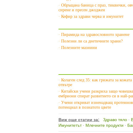
· Обръщана баница с праз, тиквички, ов
сирене и пресен джоджен
· Кефир за здрави черва и имунитет
Още за Здравословно хранене 
· Пирамида на здравословното хранене
· Полезни ли са диетичните храни?
· Полезните мазнини
Още за Здраво тяло »
· Колаген след 35: как грижата за кожата
отвътре
· Китайски учени разкриха защо човешк
ембриони спират развитието си в най-ра
· Учени откриват изненадващ протеинов
потенциал в познатото цвете
Виж още статии за:
Здраво тяло
·
Имунитетът
·
Млечните продукти
·
Ба