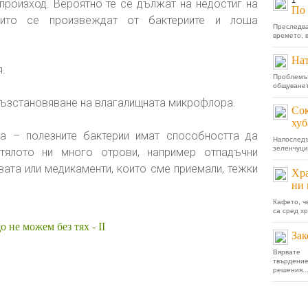
1
 произход. Вероятно те се дължат на недостиг на
По 
които се произвеждат от бактериите и лоша
Преследв
времето, в
Нат
.
Проблемъ
общуванет
възстановяване на влагалищната микрофлора.
Сок
хуб
а – полезните бактерии имат способността да
Напоследъ
зеленчуци,
тялото ни много отрови, например отпадъчни
вата или медикаменти, които сме приемали, тежки
Хра
ни 
Кафето, ч
са сред хр
 не можем без тях - II
Зак
Вярвате
твърдени
решения..