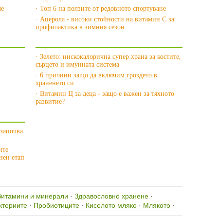
че
· Топ 6 на ползите от редовното спортуване
· Ацерола - високи стойности на витамин С за
профилактика в зимния сезон
»
Още за Витамини и минерали »
· Зелето: нискокалорична супер храна за костите,
сърцето и имунната система
· 6 причини защо да включим гроздето в
храненето си
· Витамин Ц за деца - защо е важен за тяхното
развитие?
 започва
ите
нен етап
Витамини и минерали
·
Здравословно хранене
·
ктериите
·
Пробиотиците
·
Киселото мляко
·
Млякото
·