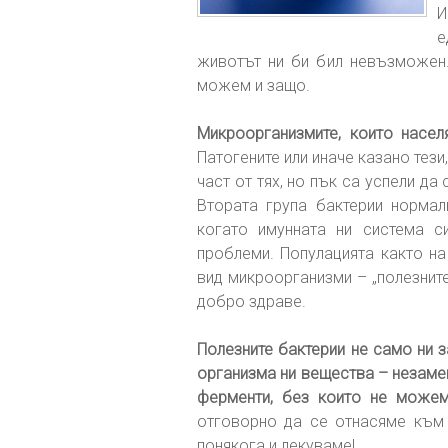
И
е
животът ни би бил невъзможен.
можем и защо.
Микроорганизмите, които насел
Патогените или иначе казано тези
част от тях, но пък са успели да
Втората група бактерии нормал
когато имунната ни система с
проблеми. Популацията както на 
вид микроорганизми – „полезните
добро здраве.
Полезните бактерии не само ни 
организма ни вещества – незамени
ферменти, без които не можем
отговорно да се отнасяме към 
понякога и лекуваме!