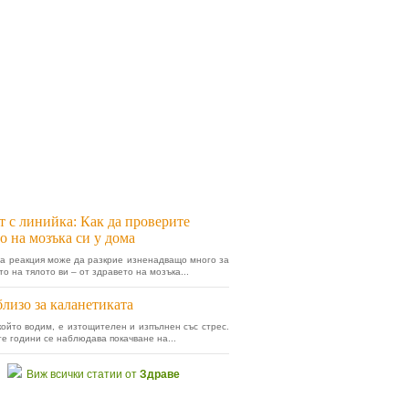
т с линийка: Как да проверите
о на мозъка си у дома
а реакция може да разкрие изненадващо много за
о на тялото ви – от здравето на мозъка...
лизо за каланетиката
който водим, е изтощителен и изпълнен със стрес.
е години се наблюдава покачване на...
Виж всички статии от
Здраве