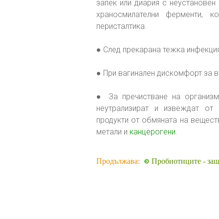
запек или диария с неустановен
храносмилателни ферменти, 
перисталтика.
● След прекарана тежка инфекция
● При вагинален дискомфорт за 
● За пречистване на организм
неутрализират и извеждат от 
продукти от обмяната на вещест
метали и
канцерогени
.
Продължава:
Пробиотиците - защо