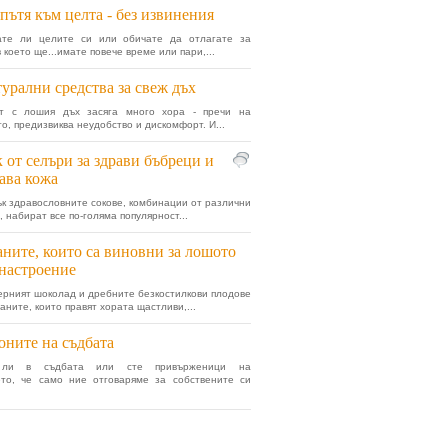
пътя към целта - без извинения
ате ли целите си или обичате да отлагате за
 което ще...имате повече време или пари,...
урални средства за свеж дъх
т с лошия дъх засяга много хора - пречи на
о, предизвиква неудобство и дискомфорт. И...
 от селъри за здрави бъбреци и
ава кожа
к здравословните сокове, комбинации от различни
 набират все по-голяма популярност...
ните, които са виновни за лошото
настроение
ерният шоколад и дребните безкостилкови плодове
аните, които правят хората щастливи,...
оните на съдбата
 ли в съдбата или сте привърженици на
ето, че само ние отговаряме за собствените си
.