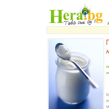
H
И
М
к
м