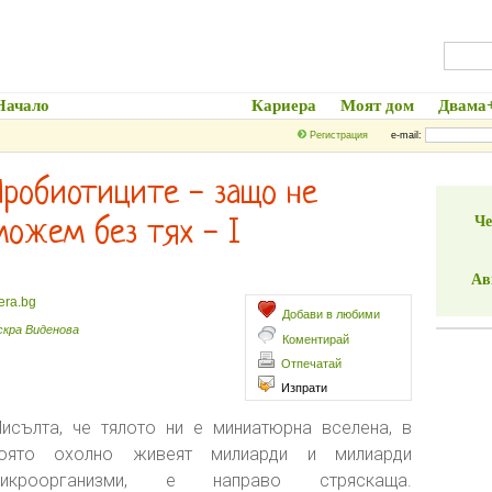
Начало
Здраве и Красота
Кариера
Моят дом
Двама
Регистрация
e-mail:
Пробиотиците - защо не
Че
можем без тях - I
Ав
era.bg
Добави в любими
скра Виденова
Коментирай
Отпечатай
Изпрати
исълта, че тялото ни е миниатюрна вселена, в
оято охолно живеят милиарди и милиарди
икроорганизми, е направо стряскаща.