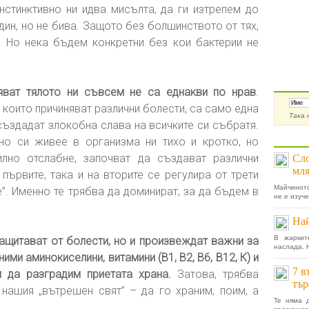
нстинктивно ни идва мисълта, да ги изтрепем до
дин, но не бива. Защото без болшинството от тях,
 Но нека бъдем конкретни без кои бактерии не
Абон
яват тялото ни съвсем не са еднакви по нрав
.
, които причиняват различни болести, са само една
Така 
 създадат злокобна слава на всичките си събратя.
Още 
но си живее в организма ни тихо и кротко, но
илно отслабне, започват да създават различни
Сло
мля
първите, така и на вторите се регулира от трети
Майчиното
”. Именно те трябва да доминират, за да бъдем в
не е изуче
Най
В жаркит
защитават от болести, но и произвеждат важни за
наслада. 
ми аминокиселини, витамини (В1, В2, В6, В12, К) и
7 в
 да разградим приетата храна.
Затова, трябва
тър
нашия „вътрешен свят” – да го храним, поим, а
Те няма 