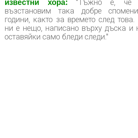
известни хора:
"Тъжно е, че 
възстановим така добре спомени
години, както за времето след това.
ни е нещо, написано върху дъска и 
оставяйки само бледи следи."