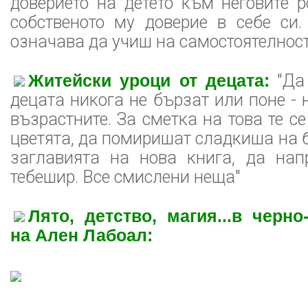
доверието на детето към неговите р
собственото му доверие в себе си
означава да учиш на самостоятелност
Житейски уроци от децата:
"Да 
децата никога не бързат или поне - 
възрастните. За сметка на това те с
цветята, да помиришат сладкиша на б
заглавията на нова книга, да нап
тебешир. Все смислени неща"
Лято, детство, магия...в черн
на Ален Лабоал: