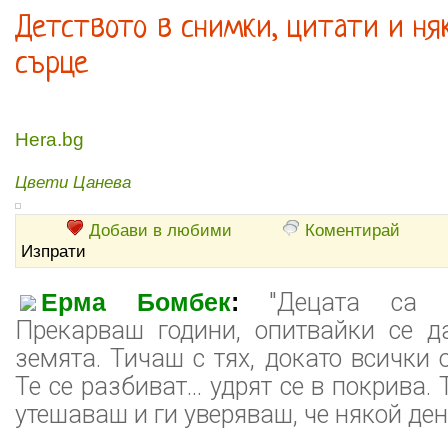
Детството в снимки, цитати и ня
сърце
Hera.bg
Цвети Цанева
Добави в любими
Коментирай
Изпрати
Ерма Бомбек
:
"Децата са к
Прекарваш години, опитвайки се д
земята. Тичаш с тях, докато всички 
Те се разбиват... удрят се в покрива.
утешаваш и ги уверяваш, че някой ден 