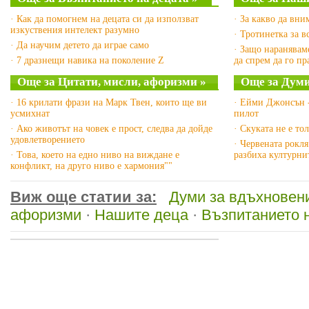
· Как да помогнем на децата си да използват
· За какво да вни
изкуствения интелект разумно
· Тротинетка за в
· Да научим детето да играе само
· Защо наранявам
· 7 дразнещи навика на поколение Z
да спрем да го п
Още за Цитати, мисли, афоризми »
Още за Думи
· 16 крилати фрази на Марк Твен, които ще ви
· Ейми Джонсън -
усмихнат
пилот
· Ако животът на човек е прост, следва да дойде
· Скуката не е то
удовлетворението
· Червената рокл
· Това, което на едно ниво на виждане е
разбиха културни
конфликт, на друго ниво е хармония""
Виж още статии за:
Думи за вдъхновен
афоризми
·
Нашите деца
·
Възпитанието 