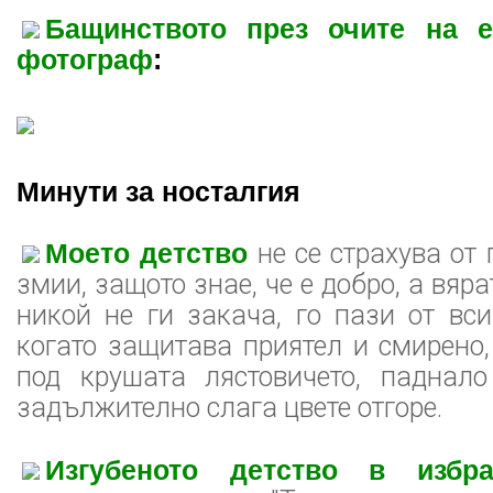
Бащинството през очите на е
фотограф
:
Минути за носталгия
Моето детство
не се страхува от 
змии, защото знае, че е добро, а вяра
никой не ги закача, го пази от вси
когато защитава приятел и смирено,
под крушата лястовичето, паднало
задължително слага цвете отгоре.
Изгубеното детство в избр