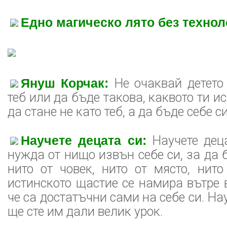
Едно магическо лято без технол
Януш Корчак:
Не очаквай детето 
теб или да бъде такова, каквото ти 
да стане не като теб, а да бъде себе си
Научете децата си:
Научете деца
нужда от нищо извън себе си, за да 
нито от човек, нито от място, нит
истинското щастие се намира вътре в
че са достатъчни сами на себе си. Нау
ще сте им дали велик урок.