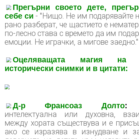
Прегърни своето дете, прегъ
себе си
- "Нищо. Не им подарявайте н
рано разберат, че щастието е немате
по-лесно става с времето да им пода
емоции. Не играчки, а мигове заедно."
Оцеляващата магия на 
исторически снимки и в цитати:
Д-р Франсоаз Долто
:
"Е
интелектуална или духовна, взаи
между хората съществува и е присъ
ако се изразява в изнудване и з