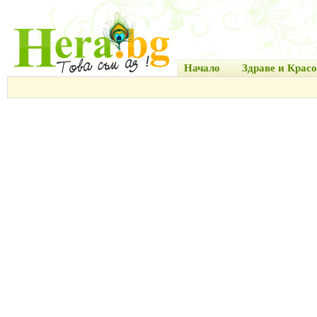
Начало
Здраве и Красо