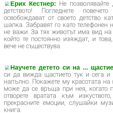
Ерих Кестнер:
Не позволявайте 
детството! Погледнете повечет
освобождават от своето детство ка
шапка. Забравят го като телефонен н
не важи. За тях животът има вид на
който те постоянно изяждат, и това,
вече не съществува.
Научете детето си на ... щастие
си да вижда щастието тук и сега и
напълно. Покажете му красотата на 
може да се връща при нея, когато 
отворете вратата към изкуството
прекрасните емоции, слушайки муз
книга.