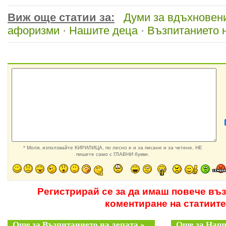
Виж още статии за:
Думи за вдъхновен
афоризми
·
Нашите деца
·
Възпитанието 
* Моля, използвайте КИРИЛИЦА, по лесно е и за писане и за четене. НЕ
пишете само с ГЛАВНИ букви.
Регистрирай се за да имаш повече въ
коментиране на статиите
Още за Възпитанието на децата »
Още за Наши