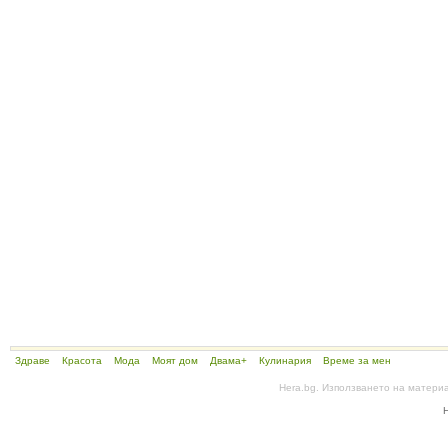
Здраве
Красота
Мода
Моят дом
Двама+
Кулинария
Време за мен
Hera.bg. Използването на матери