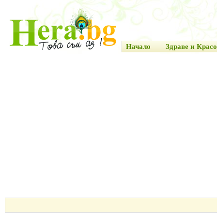
Начало
Здраве и Красо