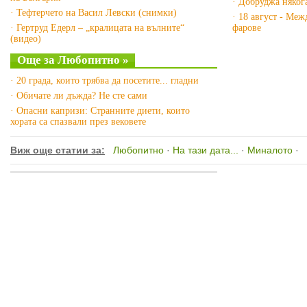
· Добруджа няког
· Тефтерчето на Васил Левски (снимки)
· 18 август - Ме
· Гертруд Едерл – „кралицата на вълните“
фарове
(видео)
Още за Любопитно »
· 20 града, които трябва да посетите... гладни
· Обичате ли дъжда? Не сте сами
· Опасни капризи: Странните диети, които
хората са спазвали през вековете
Виж още статии за:
Любопитно
·
На тази дата...
·
Миналото
·