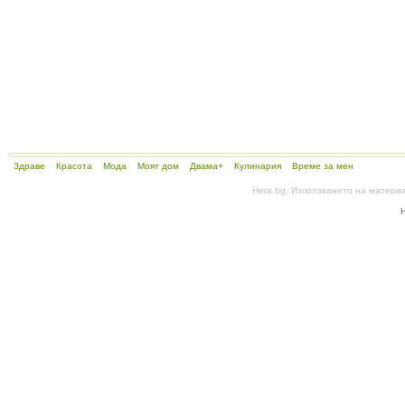
Здраве
Красота
Мода
Моят дом
Двама+
Кулинария
Време за мен
Hera.bg. Използването на матери