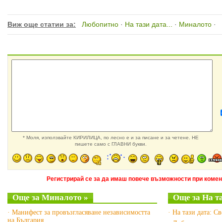
Виж още статии за:
Любопитно
·
На тази дата...
·
Миналото
·
* Моля, използвайте КИРИЛИЦА, по лесно е и за писане и за четене. НЕ
пишете само с ГЛАВНИ букви.
Регистрирай се за да имаш повече възможности при комен
Още за Миналото »
Още за На та
· Манифест за провъзгласяване независимостта
· На тази дата: С
на България