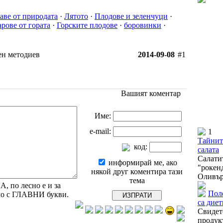
аве от природата
·
Лятото
·
Плодове и зеленчуци
·
рове от гората
·
Горските плодове
·
боровинки
·
ен методиев
2014-09-08
#1
Вашият коментар
Име:
e-mail:
1
Тайните
код:
салата
Салат
информирай ме, ако
"роке
някой друг коментира тази
Оливър.
тема
 по лесно е и за
Пол
амо с ГЛАВНИ букви.
са дие
Свидет
продук