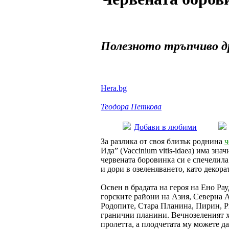
Полезното тръпчиво д
Hera.bg
Теодора Петкова
Добави в любими
За разлика от своя близък роднина
ч
Ида” (Vaccinium vitis-idaea) има зн
червената боровинка си е спечелил
и дори в озеленяването, като декора
Освен в брадата на героя на Ено Рау
горските райони на Азия, Северна А
Родопите, Стара Планина, Пирин, Р
гранични планини. Вечнозеленият х
пролетта, а плодчетата му можете д