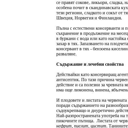
се правят сокове, ликьори, сладка, 
особена почит в скандинавската кух
тези региони, сладкото и сокът от т
Швеция, Норвегия и Финландия.
Пълна с естествени консерванти и п
съхранение в продължение на месеци
в буркани с вода или като настойка
захар в тях. Запазването на плодчет
консервант в тях - бензоена киселин
разваляне.
Съдържание и лечебни свойства
Действайки като консервиращ агент,
антисептик. По тази причина черв
действие и са полезни за чревната 
има още лимонена, винена, ябълчена
И плодовете и листата на червената
поради съдържанието на разнообраз
съдоукрепващо и диуретично действ
Най-разпространената употреба на т
пикочните пътища. Листата от черв
нефрит, пиелит, цистит
. Танините