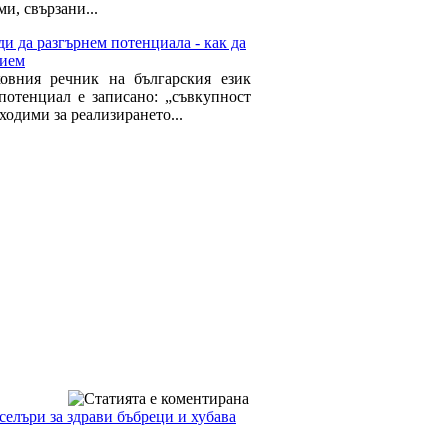
и, свързани...
и да разгърнем потенциала - как да
рием
овния речник на българския език
потенциал е записано: „съвкупност
ходими за реализирането...
селъри за здрави бъбреци и хубава