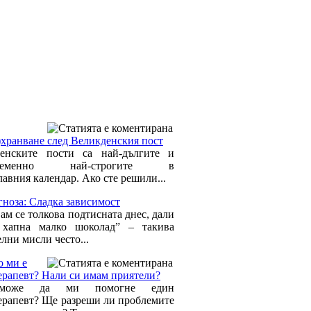
)хранване след Великденския пост
енските пости са най-дългите и
временно най-строгите в
авния календар. Ако сте решили...
гноза: Сладка зависимост
ам се толкова подтисната днес, дали
 хапна малко шоколад” – такива
лни мисли често...
о ми е
ерапевт? Нали си имам приятели?
може да ми помогне един
ерапевт? Ще разреши ли проблемите