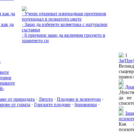
Още за Здраве от природата »
и как да
· Учени откриват изненадващ протеинов
потенциал в познатото цвете
 как да
· Защо да изберете козметика с натурални
съставки
· 6 причини защо да включим гроздето в
храненето си
1
За(Пре
в
Великд
съще
твите
правосл
тории
вешките
Диа
й-
„Чувств
да не
аве от природата
·
Лятото
·
Плодове и зеленчуци
·
спасите
рове от гората
·
Горските плодове
·
боровинки
·
Защ
психот
Как 
психот