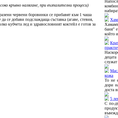
Напос
соко кръвно налягане, при възпалителни процеси)
комби
набират
разени червени боровинки се прибавят към 1 чаша
 да се добави подслаждаща съставка (агаве, стевия,
Хам
лко кубчета лед и здравословният коктейл е готов за
Хамамъ
баня” е
който и
Крат
практи
Наскор
децата
служат 
Масл
кожа
То не 
дори н
доста в
5 ле
С по-д
продук
въвежда