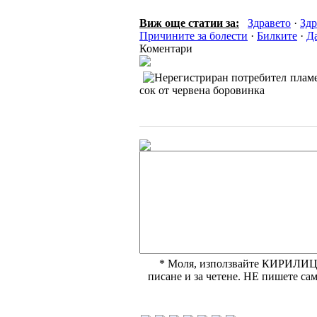
Виж още статии за:
Здравето
·
Здр
Причините за болести
·
Билките
·
Да
Коментари
плам
сок от червена боровинка
* Моля, използвайте КИРИЛИЦА,
писане и за четене. НЕ пишете с