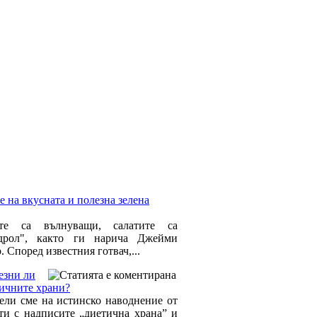
 на вкусната и полезна зелена
ите са вълнуващи, салатите са
ндрол", както ги нарича Джейми
 Според известния готвач,...
езни ли
тичните храни?
ели сме на истинско наводнение от
ти с надписите „диетична храна” и