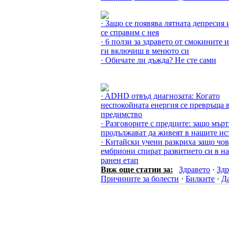
Още за Лятото »
· Защо се появява лятната депресия 
се справим с нея
· 6 ползи за здравето от смокините и
ги включиш в менюто си
· Обичате ли дъжда? Не сте сами
Още за Здравето »
· ADHD отвъд диагнозата: Когато
неспокойната енергия се превръща 
предимство
· Разговорите с предците: защо мър
продължават да живеят в нашите ис
· Китайски учени разкриха защо чо
ембриони спират развитието си в на
ранен етап
Виж още статии за:
Здравето
·
Здр
Причините за болести
·
Билките
·
Да