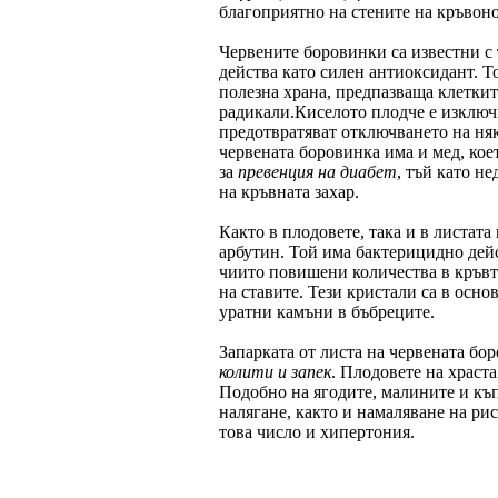
благоприятно на стените на кръвонос
Червените боровинки са известни с 
действа като силeн антиоксидант. Т
полезна храна, предпазваща клеткит
радикали.Киселото плодче е изключ
предотвратяват отключването на ня
червената боровинка има и мед, кое
за
превенция на диабет
, тъй като н
на кръвната захар.
Както в плодовете, така и в листат
арбутин. Той има бактерицидно дей
чиито повишени количества в кръвт
на ставите. Тези кристали са в осно
уратни камъни в бъбреците.
Запарката от листа на червената бо
колити и запек
. Плодовете на храст
Подобно на ягодите, малините и къп
налягане, както и намаляване на ри
това число и хипертония.