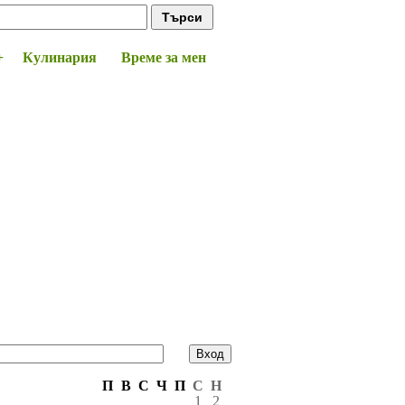
+
Кулинария
Време за мен
П
В
С
Ч
П
С
Н
1
2