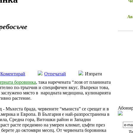
Че
Ав
ребосъче
Коментирай
Отпечатай
Изпрати
ерната боровинка
, така наречената “лозя от планината
ачително по-тръпчив и специфичен вкус. Въпреки това,
а заслужено място в народната медицина, кулинарията
тивно растение.
Абонир
д - Мъхеста брада, червените “мъниста” се срещат и в
мерика и Европа. В България е най-разпространена в
ила, Средна гора, Витошки район и Западни
раст расте предимно на умерен климат, цъфти през
а берете до октомври месец. От червената боровинка
Та