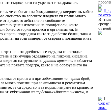
проблем
ните съдове, като ги укрепват и заздравяват.
Пред
това, че са богати на биофлавоноида кверцетин, който
го отк
ова свойство на горските плодчета ги прави много
В тълк
е от вредното действие на свободните
срещу 
ително ценен източник на полифеноли, които
от необ
кои болестотворни процеси в организма ни. В
то я прави подходяща както за диабетно болни, така и
едостигът на този минерал се свързва с повишени нива
а на тръпчивото дребосъче се съдържа гликозидът
ствие и стимулира отделянето на пикочна киселина,
а водят до натрупване на
уратни кристали
в областта
вата на появата подагра, както и на образуването на
ровинка се прилага и при
заболявания на черния дроб,
а са много полезни при авитаминози и ревматизъм.
ините, те са средство и за нормализиране на кръвното
ска от
заболявания на сърдечно-съдовата система
, в
1
Сок от 
кожа