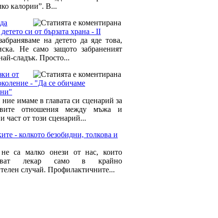
ко калории”. В...
да
детето си от бързата храна - II
забраняваме на детето да яде това,
иска. Не само защото забраненият
най-сладък. Просто...
зки от
околение - "Да се обичаме
ени"
 ние имаме в главата си сценарий за
ивите отношения между мъжа и
и част от този сценарий...
ите - колкото безобидни, толкова и
не са малко онези от нас, които
щават лекар само в крайно
телен случай. Профилактичните...