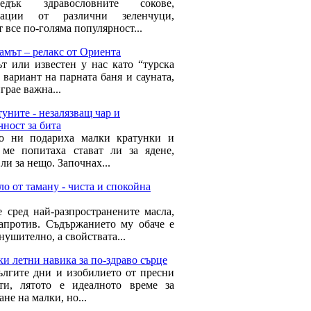
ледък здравословните сокове,
нации от различни зеленчуци,
 все по-голяма популярност...
амът – релакс от Ориента
т или известен у нас като “турска
 вариант на парната баня и сауната,
грае важна...
уните - незалязващ чар и
чност за бита
о ни подариха малки кратунки и
 ме попитаха стават ли за ядене,
ли за нещо. Започнах...
о от таману - чиста и спокойна
е сред най-разпространените масла,
апротив. Съдържанието му обаче е
нушително, а свойствата...
ки летни навика за по-здраво сърце
ългите дни и изобилието от пресни
ти, лятото е идеалното време за
не на малки, но...