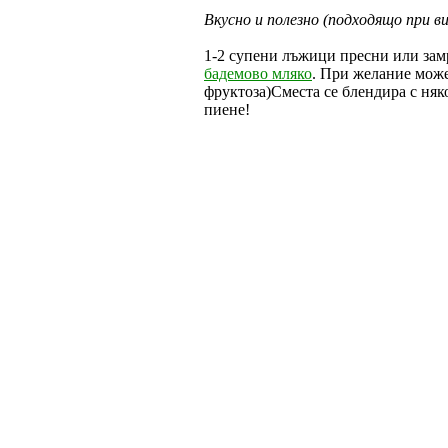
Вкусно и полезно (подходящо при ви
1-2 супени лъжици пресни или зам
бадемово мляко
. При желание може
фруктоза)Сместа се блендира с няко
пиене!