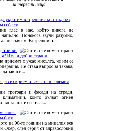
интересни неща
 Здраве »
да укротим вътрешния критик, без
м себе си
ин глас в нас, който никога не
 напълно. Понякога звучи разумно,
а...не съвсем. Вътрешният...
дстои ви
ия? Има и добри страни
а приемат с ужас мисълта, че им се
операция. Не става въпрос за такава,
о да зависи...
 да се скрием от жегата в големия
ни тротоари и фасади на сгради,
 климатици, които бълват огнен
от металните си тела....
мяване -
им боси
лото на 90-те години на миналия век
н Обер, след серия от здравословни