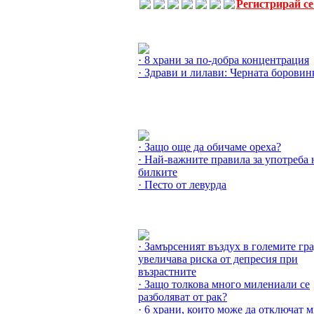
Регистрирай с
Още за боровинки »
· 8 храни за по-добра концентрация
· Здрави и лилави: Черната боровин
Още за Дарове от гората »
· Защо още да обичаме ореха?
· Най-важните правила за употреба 
билките
· Песто от левурда
Още за Причините за болести »
· Замърсеният въздух в големите гр
увеличава риска от депресия при
възрастните
· Защо толкова много милениали се
разболяват от рак?
· 6 храни, които може да отключат 