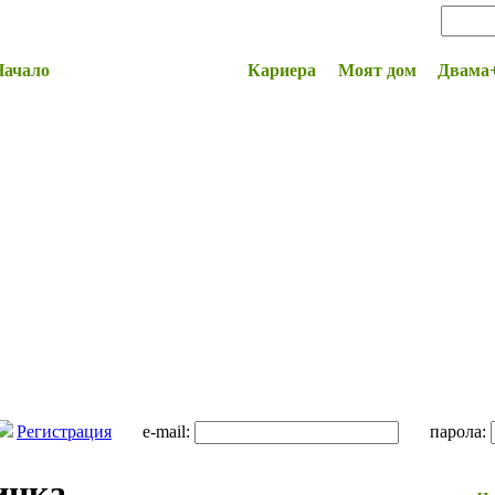
Начало
Здраве и Красота
Кариера
Моят дом
Двама
Регистрация
e-mail:
парола:
инка