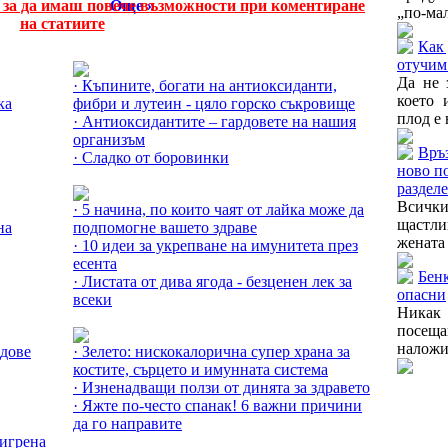
е за да имаш повече възможности при коментиране
Още »
„по-мал
на статиите
Как 
Още за Горските плодове »
отучим 
Да не 
· Къпините, богати на антиоксиданти,
което 
ка
фибри и лутеин - цяло горско съкровище
плод е 
· Антиоксидантите – гардовете на нашия
организъм
Връ
· Сладко от боровинки
ново п
Още за Билките »
раздел
Всички
· 5 начина, по които чаят от лайка може да
щастл
на
подпомогне вашето здраве
жената 
· 10 идеи за укрепване на имунитета през
есента
Бенк
· Листата от дива ягода - безценен лек за
опасни
всеки
Никак 
Още за Плодове и зеленчуци »
посе
наложи
адове
· Зелето: нискокалорична супер храна за
костите, сърцето и имунната система
· Изненадващи ползи от динята за здравето
· Яжте по-често спанак! 6 важни причини
да го направите
мигрена