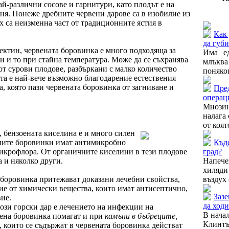
най-различни сосове и гарнитури, като плодът е на
ня. Понеже дребните червени дарове са в изобилие из
Още от
ях са неизменна част от традиционните ястия в
Как 
да губи
ектин, червената боровинка е много подходяща за
Има ед
 и то при стайна температура. Може да се съхранява
млъква
 от сурови плодове, разбъркани с малко количество
поняког
ата е най-вече възможно благодарение естествения
а, която пази червената боровинка от загниване и
Пре
операц
Мнозин
налага 
от коят
 бензоената киселина е и много силен
ените боровинки имат антимикробно
Къде
микрофлора. От органичните киселини в тези плодове
град?
 и няколко други.
Напече
хиляди
 боровинка притежават доказани лечебни свойства,
въздух 
ие от химически вещества, които имат антисептично,
Зазе
ие.
да ход
ози горски дар е лечението на инфекции на
В нача
ена боровинка помагат и при
камъни в бъбреците,
Клинтъ
, които се съдържат в червената боровинка действат