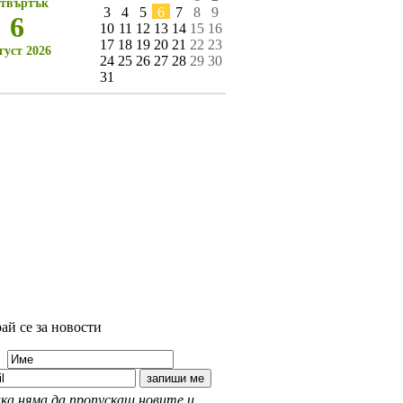
твъртък
3
4
5
6
7
8
9
6
10
11
12
13
14
15
16
17
18
19
20
21
22
23
густ 2026
24
25
26
27
28
29
30
31
ай се за новости
ка няма да пропускаш новите и